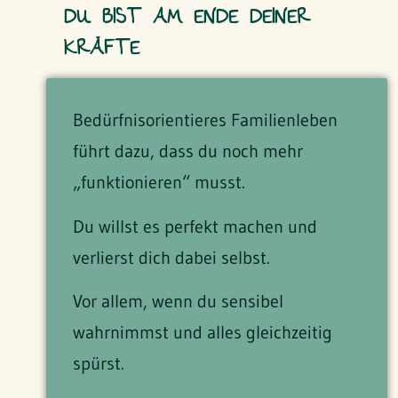
DU BIST AM ENDE DEINER
KRÄFTE
Bedürfnisorientieres Familienleben
führt dazu, dass du noch mehr
„funktionieren“ musst.
Du willst es perfekt machen und
verlierst dich dabei selbst.
Vor allem, wenn du sensibel
wahrnimmst und alles gleichzeitig
spürst.