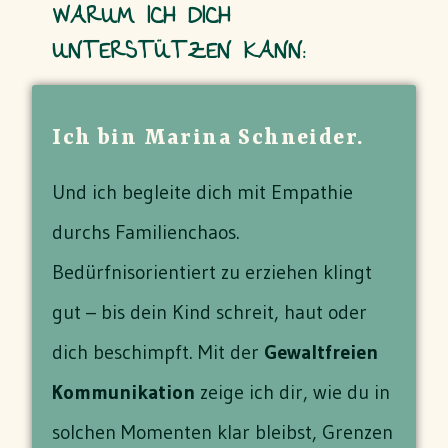
WARUM ICH DICH
UNTERSTÜTZEN KANN:
Ich bin Marina Schneider.
Und ich begleite dich mit Empathie
durchs Familienchaos.
Bedürfnisorientiert zu erziehen klingt
gut – bis dein Kind schreit, haut oder
dich beschimpft. Mit der
Gewaltfreien
Kommunikation
zeige ich dir, wie du in
solchen Momenten klar bleibst, Grenzen